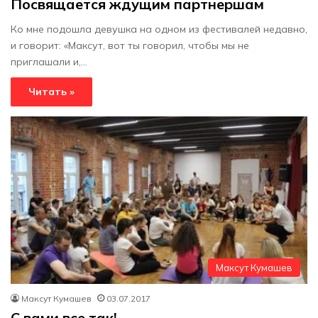
Посвящается ждущим партнершам
Ко мне подошла девушка на одном из фестивалей недавно,
и говорит: «Максут, вот ты говорил, чтобы мы не
приглашали и,…
Читать »
Максут Кумашев
Максут Кумашев
03.07.2017
С вами все так!