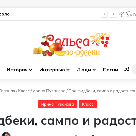
соло
в 
История
Интервью
Люди
Песни
Сл
Главная
/
Класс
/
Ирина Пузанова
/
Про фидбеки, сампо и радость та
Ирина Пузанова
Класс
беки, сампо и радос