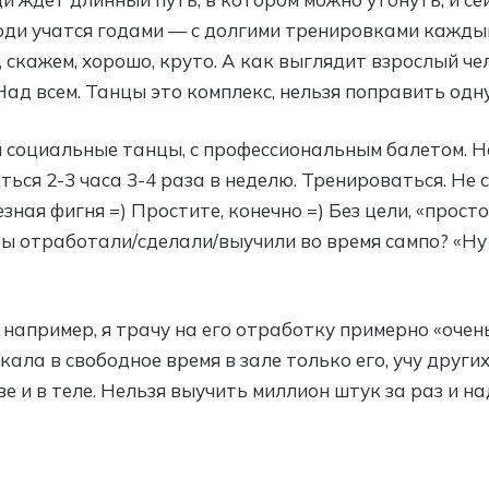
юди учатся годами — с долгими тренировками каждый
, скажем, хорошо, круто. А как выглядит взрослый ч
Над всем. Танцы это комплекс, нельзя поправить одн
социальные танцы, с профессиональным балетом. Но 
ься 2-3 часа 3-4 раза в неделю. Тренироваться. Не
ная фигня =) Простите, конечно =) Без цели, «прост
вы отработали/сделали/выучили во время сампо? «Ну 
 например, я трачу на его отработку примерно «очен
ркала в свободное время в зале только его, учу други
ве и в теле. Нельзя выучить миллион штук за раз и на