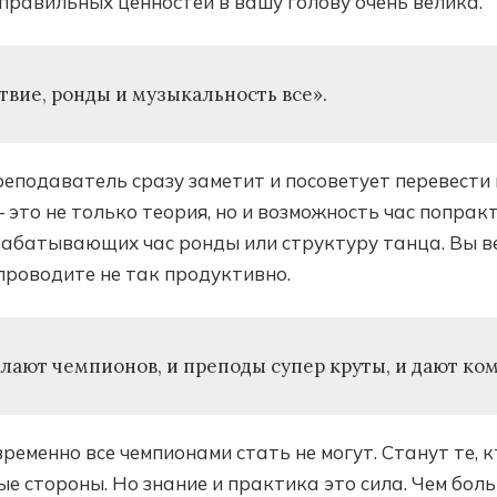
правильных ценностей в вашу голову очень велика.
твие, ронды и музыкальность все».
еподаватель сразу заметит и посоветует перевести 
это не только теория, но и возможность час попракт
трабатывающих час ронды или структуру танца. Вы в
 проводите не так продуктивно.
 делают чемпионов, и преподы супер круты, и дают ко
временно все чемпионами стать не могут. Станут те, 
ные стороны. Но знание и практика это сила. Чем бо