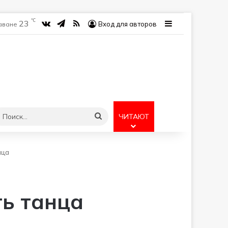
℃
23
vk.com
Telegram
RSS
Sidebar
Вход для авторов
Гаване
учайная статья
Поиск...
ЧИТАЮТ
нца
ть танца