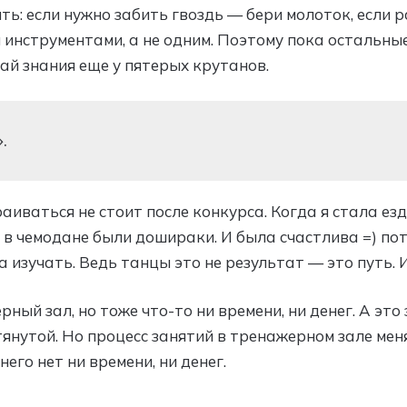
ь: если нужно забить гвоздь — бери молоток, если р
я инструментами, а не одним. Поэтому пока остальн
ай знания еще у пятерых крутанов.
.
раиваться не стоит после конкурса. Когда я стала ез
 в чемодане были дошираки. И была счастлива =) пото
а изучать. Ведь танцы это не результат — это путь. И
ный зал, но тоже что-то ни времени, ни денег. А это 
тянутой. Но процесс занятий в тренажерном зале меня
него нет ни времени, ни денег.