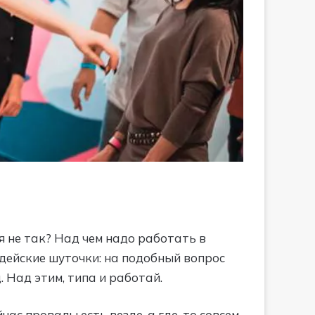
я не так? Над чем надо работать в
удейские шуточки: на подобный вопрос
. Над этим, типа и работай.
час провалы есть везде, а где-то совсем