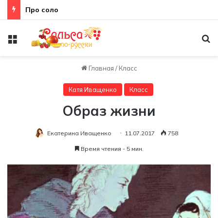
Про соло
Меню
По
Главная
/
Класс
Катя Иващенко
Класс
Образ жизни
Екатерина Иващенко
11.07.2017
758
Время чтения - 5 мин.