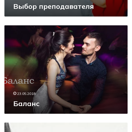
Выбор преподавателя
Б
а
л
а
н
с
23.05.2018
Баланс
Ж
е