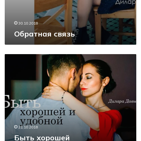
30.10.2018
Обратная связь
Б
ы
т
ь
х
о
р
о
ш
е
й
21.10.2018
Быть хорошей