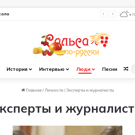
соло
в 
История
Интервью
Люди
Песни
Сл
Главная
/
Личности
/
Эксперты и журналисты
ксперты и журналис
Д