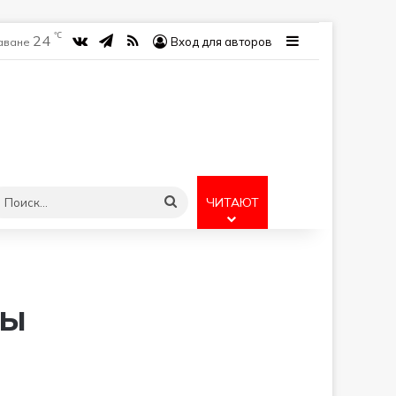
℃
24
vk.com
Telegram
RSS
Sidebar
Вход для авторов
Гаване
учайная статья
Поиск...
ЧИТАЮТ
ты