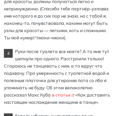
для красоты, должны получаться легко и
непринужденно. (Спасибо тебе партнёр-узловяз,
имя которого я до сих пор не знаю, но с тобой я,
наконец-то, почувствовала, какими могут быть
узлы для красоты — легкими, хоть и сложными.
Ты мой кумир! Чмоки-чмоки).
Руки после туалета все моете? А то мне тут
4
шепнули про одного. Расстроили только!
Стараюсь не танцевать с ним, а то вдруг что
подхвачу. Про умеренность с туалетной водой и
полезные платочки для утирания пота со лба я
упоминать не буду. Об этом великолепно
рассказал Макс Куба
в статье
«Как доставить
настоящее наслаждение женщине в танце».
Если вы сбились и накосячили, то не