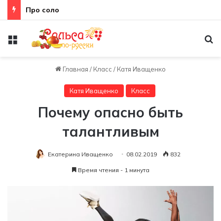
Про соло
Меню
По
Главная
/
Класс
/
Катя Иващенко
Катя Иващенко
Класс
Почему опасно быть
талантливым
Екатерина Иващенко
08.02.2019
832
Время чтения - 1 минута