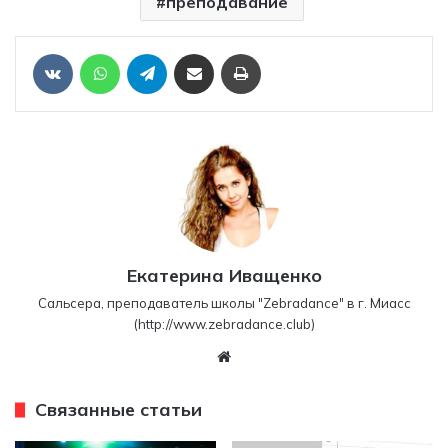
преподавание
Отправить ссылку на статью по почте
Печать
VKontakte
WhatsApp
Telegram
Екатерина Иващенко
Сальсера, преподаватель школы "Zebradance" в г. Миасс
(http://www.zebradance.club)
W
eb
sit
Связанные статьи
e