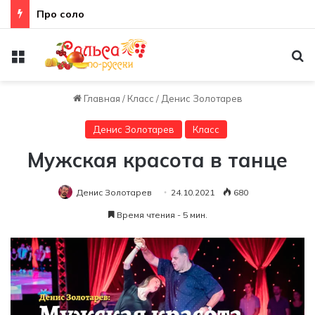
Про соло
Меню
По
Главная
/
Класс
/
Денис Золотарев
Денис Золотарев
Класс
Мужская красота в танце
Денис Золотарев
24.10.2021
680
Время чтения - 5 мин.