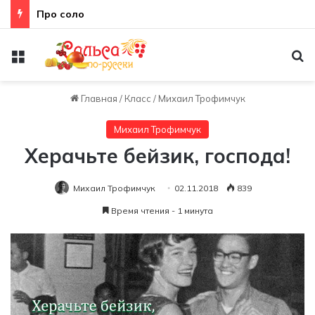
Про соло
Меню
По
Главная
/
Класс
/
Михаил Трофимчук
Михаил Трофимчук
Херачьте бейзик, господа!
Михаил Трофимчук
02.11.2018
839
Время чтения - 1 минута