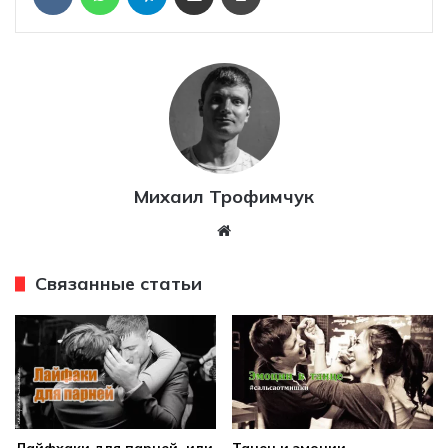
VKontakte
WhatsApp
Telegram
Михаил Трофимчук
W
eb
sit
Связанные статьи
e
Лайфхаки для парней, или
Танец и эмоции