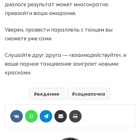
диалоге результат может многократно
превзойти ваши ожидания.
Уверен, провести параллель с танцем вы
сможете уже сами.
Слушайте друг друга —
«взаимодействуйте»,
и
ваше парное танцевание заиграет новыми
красками.
ведение
социалочка
Отправить ссылку на статью по почте
Печать
VKontakte
WhatsApp
Telegram