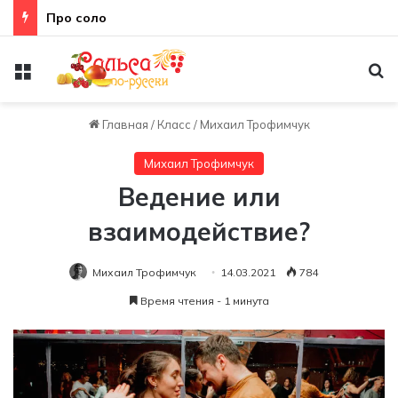
Про соло
Меню
По
Главная
/
Класс
/
Михаил Трофимчук
Михаил Трофимчук
Ведение или
взаимодействие?
Михаил Трофимчук
14.03.2021
784
Время чтения - 1 минута