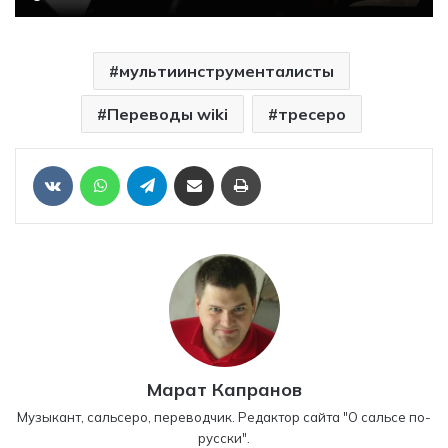
мультиинструменталисты
Переводы wiki
тресеро
Отправить ссылку на статью по почте
Печать
VKontakte
WhatsApp
Telegram
Марат Капранов
Музыкант, сальсеро, переводчик. Редактор сайта "О сальсе по-
русски".