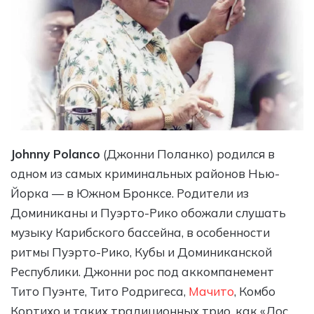
Johnny Polanco
(Джонни Поланко) родился в
одном из самых криминальных районов Нью-
Йорка — в Южном Бронксе. Родители из
Доминиканы и Пуэрто-Рико обожали слушать
музыку Карибского бассейна, в особенности
ритмы Пуэрто-Рико, Кубы и Доминиканской
Республики. Джонни рос под аккомпанемент
Тито Пуэнте, Тито Родригеса,
Мачито
, Комбо
Кортихо и таких традиционных трио, как «Лос