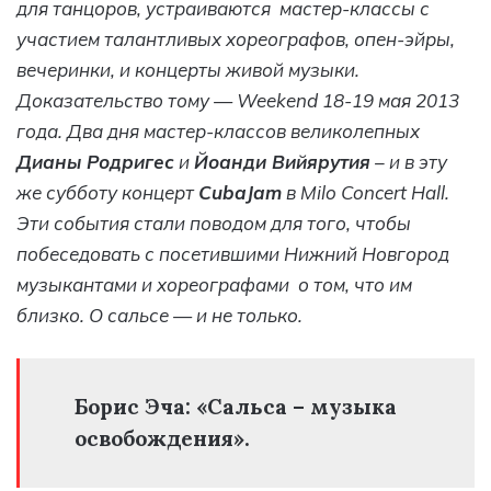
для танцоров, устраиваются мастер-классы с
участием талантливых хореографов, опен-эйры,
вечеринки, и концерты живой музыки.
Доказательство тому —
Weekend 18-19 мая 2013
года. Два дня мастер-классов великолепных
Дианы Родригес
и
Йоанди Вийярутия
– и в эту
же субботу концерт
CubaJam
в
Milo
Concert
Hall.
Эти события стали поводом для того, чтобы
побеседовать с посетившими Нижний Новгород
музыкантами и хореографами о том, что им
близко. О сальсе — и не только.
Борис Эча: «Сальса – музыка
освобождения».