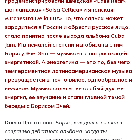
продемонстрировали шведская «
Calle Real»,
шотландская «
Salsa Celtica» и японская
«
Orchestra De la Luz». То, что сальса может
зародиться в России и обрести русское лицо,
стало понятно после выхода альбома
Cuba
Jam. И в немалой степени мы обязаны этим
Борису Эче. Эча — музыкант с потрясающей
энергетикой. А энергетика — это то, без чего
темпераментная латиноамериканская музыка
превращается в нечто вялое, однообразное и
неживое. Музыка сальсы, ее особый дух, ее
энергия, ее звучание и стали главной темой
беседы с Борисом Эчей.
Олеся Платонова:
Борис, как долго ты шел к
созданию дебютного альбома, когда ты
почувствовал, что пришло время сделать это?