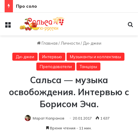
Неправильная техника
Меню
По
Главная
/
Личности
/
Ди-джеи
Ди-джеи
Интервью
Музыканты и коллективы
Преподаватели
Танцоры
Сальса — музыка
освобождения. Интервью с
Борисом Эча.
Марат Капранов
20.01.2017
1 637
Время чтения - 11 мин.