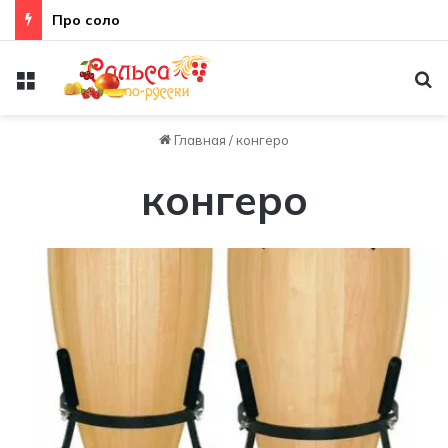
Про соло
Меню
По
Главная
/
конгеро
конгеро