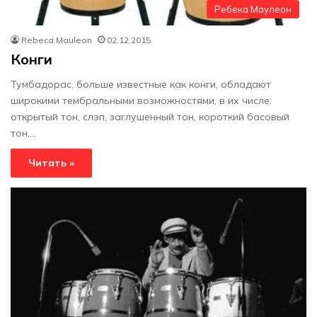
Ребека Маулеон
Rebeca Mauleon
02.12.2015
Конги
Тумбадорас, больше известные как конги, обладают
широкими тембральными возможностями, в их числе:
открытый тон, слэп, заглушенный тон, короткий басовый
тон,…
Читать »