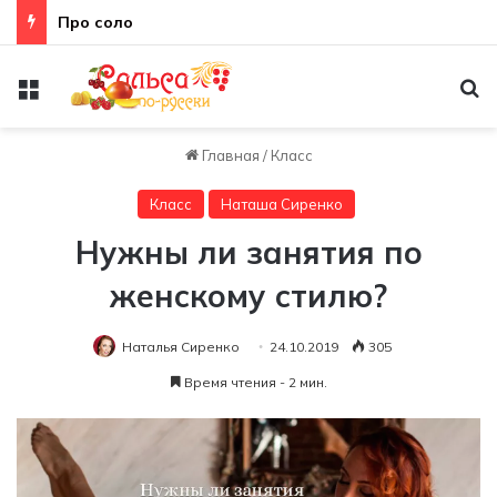
Про соло
Меню
По
Главная
/
Класс
Класс
Наташа Сиренко
Нужны ли занятия по
женскому стилю?
Наталья Сиренко
24.10.2019
305
Время чтения - 2 мин.