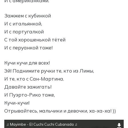
И с американками.
Зажжем с кубинкой
И с итальянкой,
И с португалкой
С той хорошенькой тётей
И с перуанкой тоже!
Кучи кучи для всех!
Эй! Поднимите ручки те, кто из Лимы,
И те, кто c Сан-Мартина.
Давайте зажигать!
И Пуэрто-Рико тоже,
Кучи-кучи!
Отрывайтесь, мальчики и девочки, ха-ха-ха! ))
♫ Mayimbe - El Cuchi Cuchi Cubanada ♫