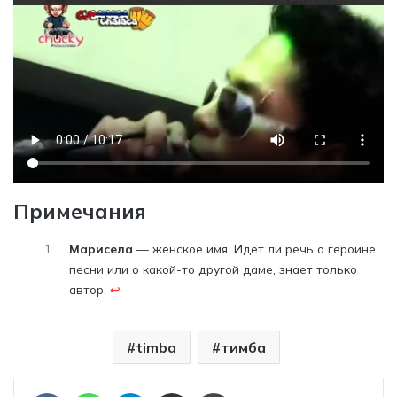
Примечания
1
Марисела
— женское имя. Идет ли речь о героине
песни или о какой-то другой даме, знает только
автор.
↩︎
timba
тимба
Отправить ссылку на статью по почте
Печать