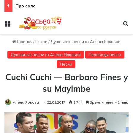
Про соло
Меню
По
Главная
/
Песни
/
Душевные песни от Алёны Ярковой
Душевные песни от Алёны Ярковой
Переводы песен
Песни
Cuchi Cuchi — Barbaro Fines y
su Mayimbe
Алена Яркова
22.01.2017
1 744
Время чтения - 2 мин.