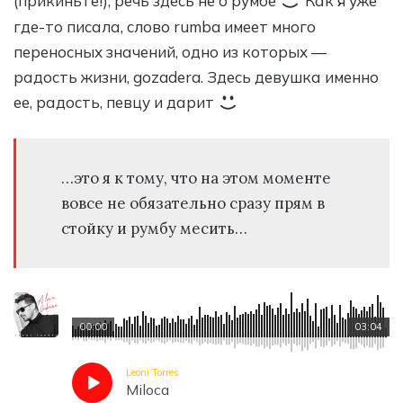
(прикиньте!), речь здесь не о румбе
Как я уже
где-то писала, слово rumba имеет много
переносных значений, одно из которых —
радость жизни, gozadera. Здесь девушка именно
ее, радость, певцу и дарит
…это я к тому, что на этом моменте
вовсе не обязательно сразу прям в
стойку и румбу месить…
00:00
03:04
Leoni Torres
Miloca