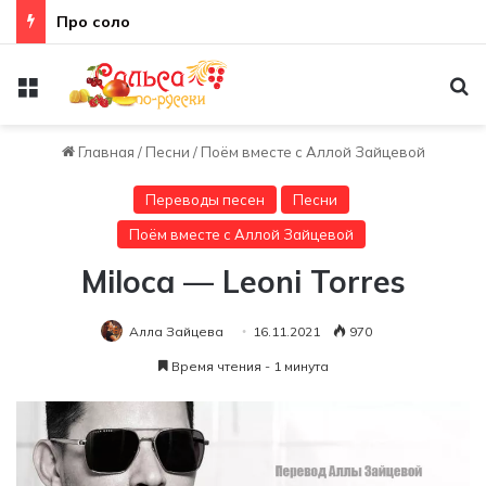
Про соло
Меню
По
Главная
/
Песни
/
Поём вместе с Аллой Зайцевой
Переводы песен
Песни
Поём вместе с Аллой Зайцевой
Miloca — Leoni Torres
Алла Зайцева
16.11.2021
970
Время чтения - 1 минута