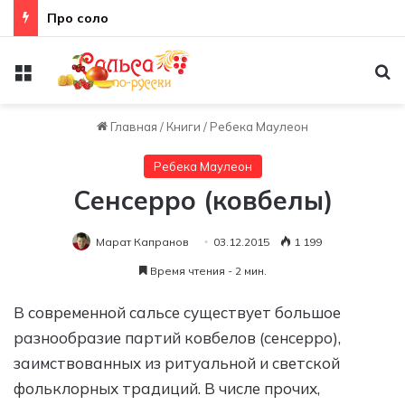
Про соло
Меню
По
Главная
/
Книги
/
Ребека Маулеон
Ребека Маулеон
Сенсерро (ковбелы)
Марат Капранов
03.12.2015
1 199
Время чтения - 2 мин.
В современной сальсе существует большое
разнообразие партий ковбелов (сенсерро),
заимствованных из ритуальной и светской
фольклорных традиций. В числе прочих,