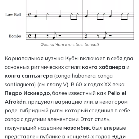
Фишка Чангито с бас-бочкой
Карнавальная музыка Кубы включает в себя два
основных ритмических стиля:
конга хабанера
и
конга сантьягера
(conga habanera, conga
santiaguera) (см. главу V). В 60‑х годах XX века
Педро Искиердо
, более известный как
Pello el
Afrokán
, придумал вариацию или, в некотором
роде, гибридный ритм, который соединил в себе
conga с другими элементами. Этот стиль,
получивший название
мозамбик
, был впервые
представлен публике в конце 60‑х годов
Эдди