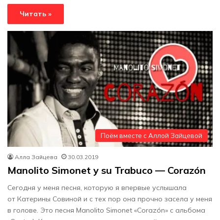
Читать »
Поём вместе с Аллой Зайцевой
Алла Зайцева
30.03.2019
Manolito Simonet y su Trabuco — Corazón
Сегодня у меня песня, которую я впервые услышала
от Катерины Совиной и с тех пор она прочно засела у меня
в голове. Это песня Manolito Simonet «Corazón» с альбома