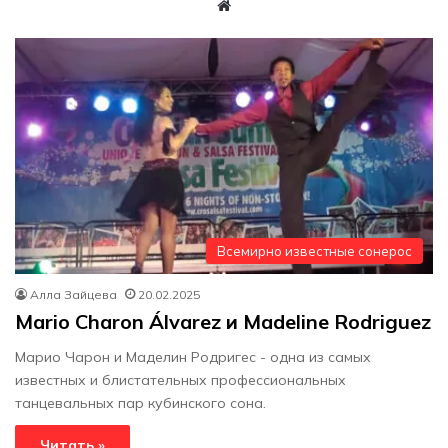
W
eb
sit
e
Всемирно известные сонерос
Алла Зайцева
20.02.2025
Mario Charon Álvarez и Madeline Rodriguez
Марио Чарон и Маделин Родригес - одна из самых
известных и блистательных профессиональных
танцевальных пар кубинского сона.
Читать »