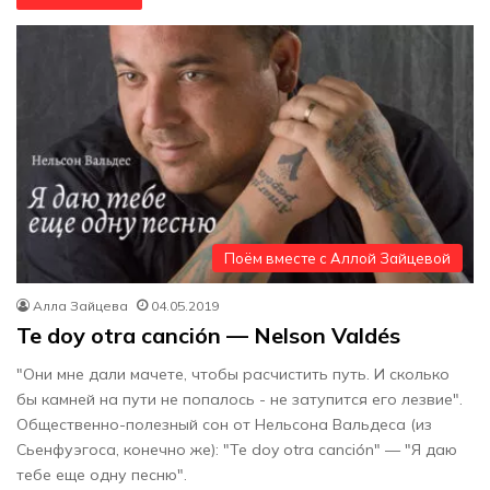
Поём вместе с Аллой Зайцевой
Алла Зайцева
04.05.2019
Te doy otra canción — Nelson Valdés
"Они мне дали мачете, чтобы расчистить путь. И сколько
бы камней на пути не попалось - не затупится его лезвие".
Общественно-полезный сон от Нельсона Вальдеса (из
Сьенфуэгоса, конечно же): "Te doy otra canción" — "Я даю
тебе еще одну песню".