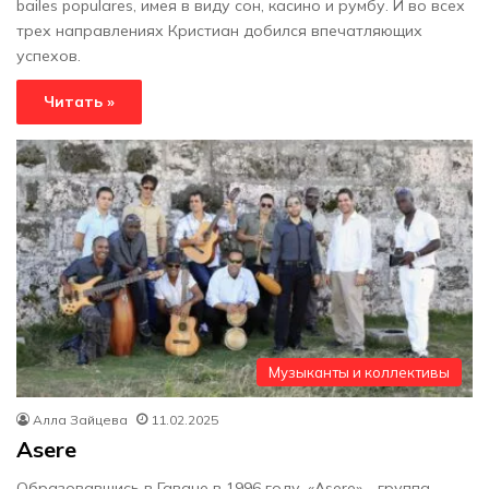
bailes populares, имея в виду сон, касино и румбу. И во всех
трех направлениях Кристиан добился впечатляющих
успехов.
Читать »
Музыканты и коллективы
Алла Зайцева
11.02.2025
Asere
Образовавшись в Гаване в 1996 году, «Asere» - группа