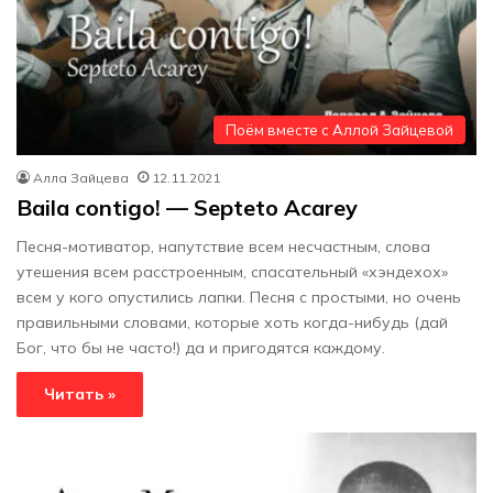
Поём вместе с Аллой Зайцевой
Алла Зайцева
12.11.2021
Baila contigo! — Septeto Acarey
Песня-мотиватор, напутствие всем несчастным, слова
утешения всем расстроенным, спасательный «хэндехох»
всем у кого опустились лапки. Песня с простыми, но очень
правильными словами, которые хоть когда-нибудь (дай
Бог, что бы не часто!) да и пригодятся каждому.
Читать »