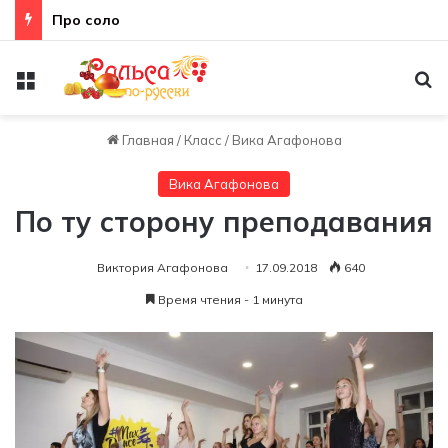
Про соло
Меню
По
Главная
/
Класс
/
Вика Агафонова
Вика Агафонова
По ту сторону преподавания
Виктория Агафонова
17.09.2018
640
Время чтения - 1 минута