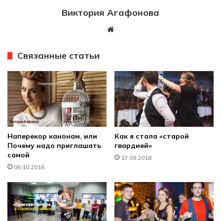
Виктория Агафонова
W
eb
sit
Связанные статьи
e
Наперекор канонам, или
Как я стала «старой
Почему надо приглашать
гвардией»
самой
17.09.2018
06.10.2016