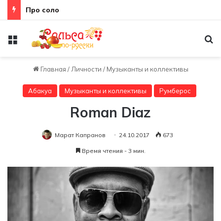
Про соло
Меню
По
Главная
/
Личности
/
Музыканты и коллективы
Абакуа
Музыканты и коллективы
Румберос
Roman Diaz
Марат Капранов
24.10.2017
673
Время чтения - 3 мин.