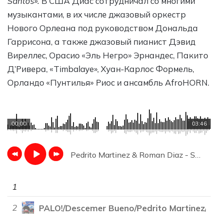
Santos».
В США Диас сотрудничал со многими
музыкантами, в их числе джазовый оркестр
Нового Орлеана под руководством Дональда
Гаррисона, а также джазовый пианист Дэвид
Виреллес, Орасио «Эль Негро» Эрнандес, Пакито
Д’Ривера, «Timbalaye», Хуан-Карлос Формель,
Орландо «Пунтилья» Риос и ансамбль AfroHORN.
00:00
03:46
Pedrito Martinez & Roman Diaz - Seduccion
1
2
PALO!/Descemer Bueno/Pedrito Martinez/R