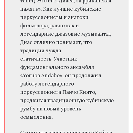
танец. Это его, Диаса, «африканская
память». Как лучшие кубинские
перкуссионисты и знатоки
фольклора, равно как и
легендарные джазовые музыканты,
Диас отлично понимает, что
традиции чужда
статичность. Участник
фундаментального ансамбля
«Yoruba Andabo», он продолжил
работу легендарного
перкуссиониста Панчо Кинто,
продвигая традиционную кубинскую
румбу на новый уровень
осмысления.
С момента своего переезда с Кубы в