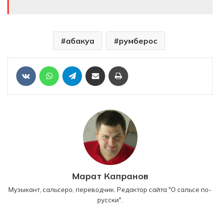
абакуа
румберос
Отправить ссылку на статью по почте
Печать
VKontakte
WhatsApp
Telegram
Марат Капранов
Музыкант, сальсеро, переводчик. Редактор сайта "О сальсе по-
русски".