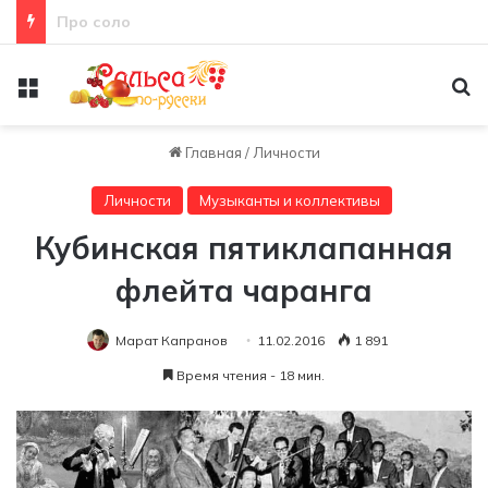
Неправильная техника
Меню
По
Главная
/
Личности
Личности
Музыканты и коллективы
Кубинская пятиклапанная
флейта чаранга
Марат Капранов
11.02.2016
1 891
Время чтения - 18 мин.