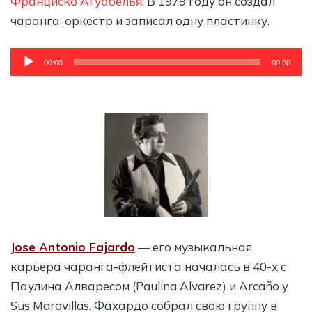
Франциско Агуабелья
. В 1979 году он создал
чаранга-оркестр и записал одну пластинку.
Аудиоплеер
00:00
00:00
Jose Antonio Fajardo
— его музыкальная
карьера чаранга-флейтиста началась в 40-х с
Паулина Алваресом (Paulina Alvarez) и Arcaño y
Sus Maravillas. Фахардо собрал свою группу в