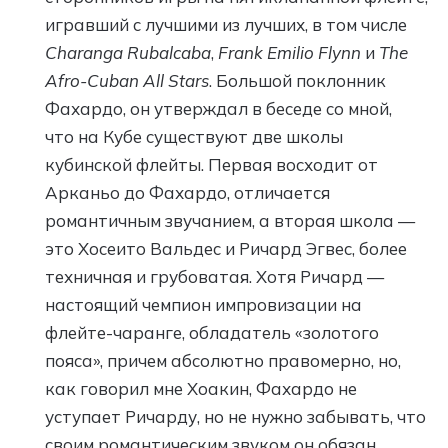
игравший с лучшими из лучших, в том числе
Charanga Rubalcaba
,
Frank Emilio Flynn
и
The
Afro-Cuban All Stars
. Большой поклонник
Фахардо, он утверждал в беседе со мной,
что на Кубе существуют две школы
кубинской флейты. Первая восходит от
Арканьо до Фахардо, отличается
романтичным звучанием, а вторая школа —
это Хосеито Вальдес и Ричард Эгвес, более
техничная и грубоватая. Хотя Ричард —
настоящий чемпион импровизации на
флейте-чаранге, обладатель «золотого
пояса», причем абсолютно правомерно, но,
как говорил мне Хоакин, Фахардо не
уступает Ричарду, но не нужно забывать, что
своим романтическим звуком он обязан