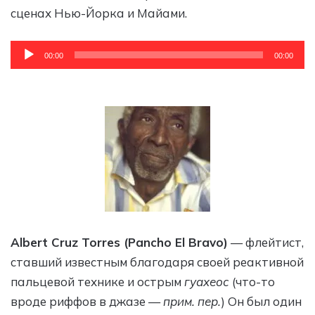
сценах Нью-Йорка и Майами.
Аудиоплеер
00:00
00:00
Albert Cruz Torres (Pancho El Bravo)
— флейтист,
ставший известным благодаря своей реактивной
пальцевой технике и острым
гуахеос
(что-то
вроде риффов в джазе —
прим. пер.
) Он был один