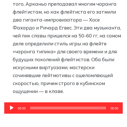
того, Арканьо преподавал многим чаранга
флейтистам, но как флейтиста его затмили
два гиганта-импровизатора — Хосе
Фахардо и Ричард Егвес. Эти два музыканта,
чей пик славы пришелся на 50-60 гг, на самом
деле определили стиль игры на флейте
«чаранга типика» для своего времени и для
будущих поколений флейтистов. Оба были
искусными виртуозами, мастерски
сочинявшие лейтмотивы с ошеломляющей
скоростью, причем строго в кубинском
ощущении — в клаве.
Аудиоплеер
00:00
00:00