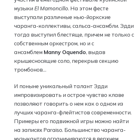
музыки
El Mamoncillo
. На этом фесте
выступали различные нью-йоркские
чаранга-коллективы, сальса-ансамбли. Эдди
тогда выступил блестяще, причем не только с
собственным оркестром, но и с
ансамблем
Manny Oquendo
, выдав
крышесносящие соло, перекрыв секцию
тромбонов…
И поныне уникальный талант Эдди
импровизировать и острое чувство клаве
позволяют говорить о нем как о одном из
лучших чаранга-флейтистов современности.
Примеры его подвижной игры можно найти
на записях Paraiso. Большинство чаранга-
музыкантов ограничиваются в верхнем