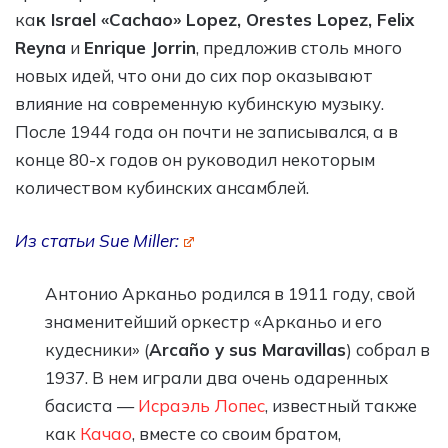
ка
к Israel «Cachao» Lopez, Orestes Lopez, Felix
Reyna
и
Enrique Jorrin
, предложив столь много
новых идей, что они до сих пор оказывают
влияние на современную кубинскую музыку.
После 1944 года он почти не записывался, а в
конце 80-х годов он руководил некоторым
количеством кубинских ансамблей.
Из статьи
Sue Miller:
Антонио Арканьо родился в 1911 году, свой
знаменитейший оркестр «Арканьо и его
кудесники» (
Arcaño y sus Maravillas
) собрал в
1937. В нем играли два очень одаренных
басиста —
Исраэль Лопес
, известный также
как
Качао
, вместе со своим братом,