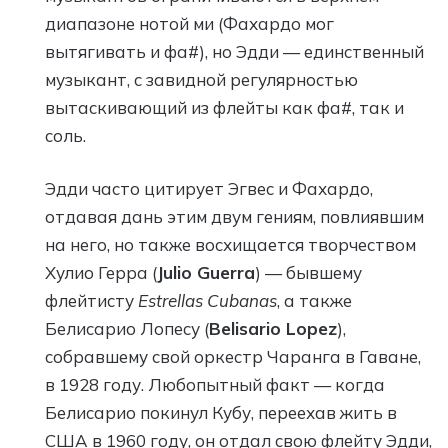
диапазоне нотой ми (Фахардо мог
вытягивать и фа#), но Эдди — единственный
музыкант, с завидной регулярностью
вытаскивающий из флейты как фа#, так и
соль.
Эдди часто цитирует Эгвес и Фахардо,
отдавая дань этим двум гениям, повлиявшим
на него, но также восхищается творчеством
Хулио Герра (
Julio Guerra
) — бывшему
флейтисту
Estrellas Cubanas
, а также
Белисарио Лопесу (
Belisario Lopez
),
собравшему свой оркестр Чаранга в Гаване,
в 1928 году. Любопытный факт — когда
Белисарио покинул Кубу, переехав жить в
США в 1960 году, он отдал свою флейту Эдди,