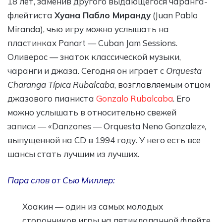
18 лет, заменив другого выдающегося чаранга-
флейтиста
Хуана Пабло Миранду
(Juan Pablo
Miranda), чью игру можно услышать на
пластинках Panart — Cuban Jam Sessions.
Оливерос — знаток классической музыки,
чаранги и джаза. Сегодня он играет с
Orquesta
Charanga Típica Rubalcaba
, возглавляемым отцом
джазового пианиста
Gonzalo Rubalcaba
. Его
можно услышать в относительно свежей
записи — «Danzones — Orquesta Neno Gonzalez»,
выпущенной на CD в 1994 году. У него есть все
шансы стать лучшим из лучших.
Пара слов от Сью Миллер:
Хоакин — один из самых молодых
сторонников игры на пятиклапанной флейте,