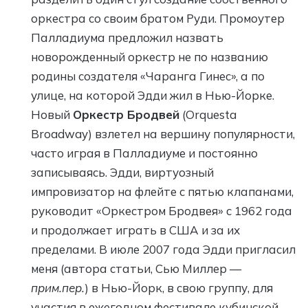
оркестра со своим братом Руди. Промоутер
Палладиума предложил назвать
новорожденный оркестр не по названию
родины создателя «Чаранга Гинес», а по
улице, на которой Эдди жил в Нью-Йорке.
Новый
Оркестр Бродвей
(Orquesta
Broadway) взлетел на вершину популярности,
часто играя в Палладиуме и постоянно
записываясь. Эдди, виртуозный
импровизатор на флейте с пятью клапанами,
руководит «Оркестром Бродвея» с 1962 года
и продолжает играть в США и за их
пределами. В июле 2007 года Эдди пригласил
меня (автора статьи, Сью Миллер —
прим.пер.
) в Нью-Йорк, в свою группу, для
участия в ежегодном фестивале кубинской