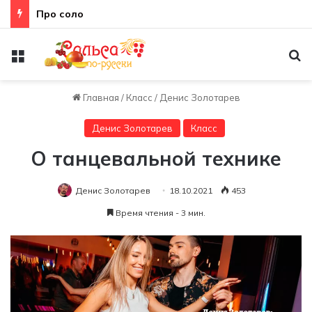
Про соло
Меню
По
Главная
/
Класс
/
Денис Золотарев
Денис Золотарев
Класс
О танцевальной технике
Денис Золотарев
18.10.2021
453
Время чтения - 3 мин.