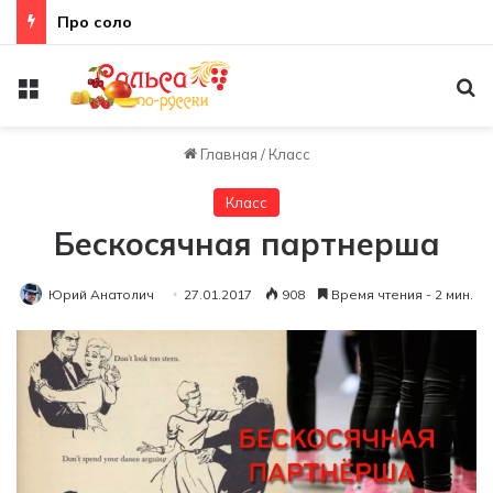
Про соло
Меню
По
Главная
/
Класс
Класс
Бескосячная партнерша
Юрий Анатолич
27.01.2017
908
Время чтения - 2 мин.