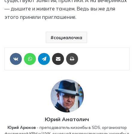
существуют занятия, практики. А на вечеринках
— дышите и живите танцем. Ведь вы же для
этого приняли приглашение.
социалочка
Отправить ссылку на статью по почте
Печать
VKontakte
WhatsApp
Telegram
Юрий Анатолич
Юрий Арюков
- преподаватель кизомбы в SDS, организатор
фестивалей КВН и ШУК, основной распространитель кизомбы в