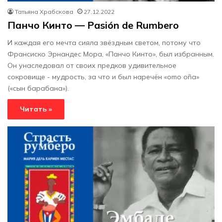
Татьяна Храбскова
27.12.2022
Панчо Кинто — Pasión de Rumbero
И каждая его мечта сияла звёздным светом, потому что
Франсиско Эрнандес Мора, «Панчо Кинто», был избранным.
Он унаследовал от своих предков удивительное
сокровище - мудрость, за что и был наречён «omo oña»
(«сын барабана»).
Читать »