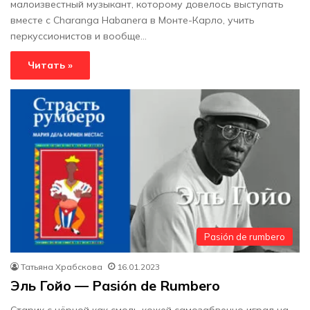
малоизвестный музыкант, которому довелось выступать
вместе с Charanga Habanera в Монте-Карло, учить
перкуссионистов и вообще…
Читать »
Pasión de rumbero
Татьяна Храбскова
16.01.2023
Эль Гойо — Pasión de Rumbero
Старик с чёрной как смоль кожей самозабвенно играл на