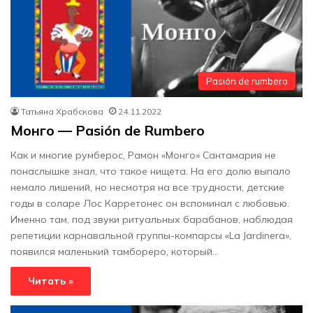
Pasión de rumbero
Татьяна Храбскова
24.11.2022
Монго — Pasión de Rumbero
Как и многие румберос, Рамон «Монго» Сантамария не
понаслышке знал, что такое нищета. На его долю выпало
немало лишений, но несмотря на все трудности, детские
годы в соларе Лос Карретонес он вспоминал с любовью.
Именно там, под звуки ритуальных барабанов, наблюдая
репетиции карнавальной группы-компарсы «La Jardinera»,
появился маленький тамбореро, который…
Читать »