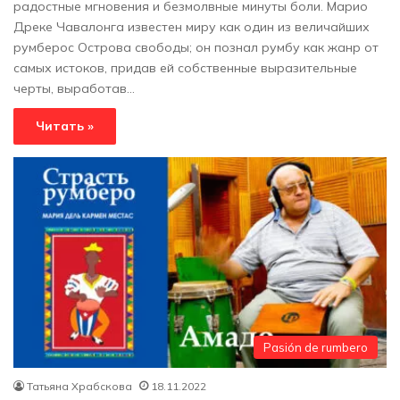
радостные мгновения и безмолвные минуты боли. Марио
Дреке Чавалонга известен миру как один из величайших
румберос Острова свободы; он познал румбу как жанр от
самых истоков, придав ей собственные выразительные
черты, выработав…
Читать »
Pasión de rumbero
Татьяна Храбскова
18.11.2022