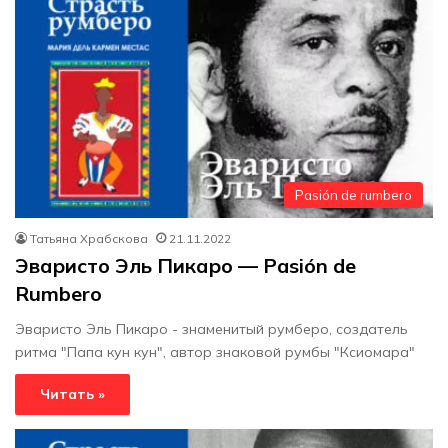
Pasión de rumbero
Татьяна Храбскова
21.11.2022
Эваристо Эль Пикаро — Pasión de
Rumbero
Эваристо Эль Пикаро - знаменитый румберо, создатель
ритма "Папа кун кун", автор знаковой румбы "Ксиомара"
Читать »