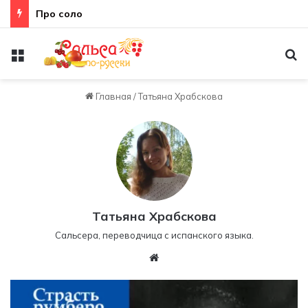
Неправильная техника
Меню
По
Главная
/
Татьяна Храбскова
Татьяна Храбскова
Сальсера, переводчица с испанского языка.
W
eb
sit
e