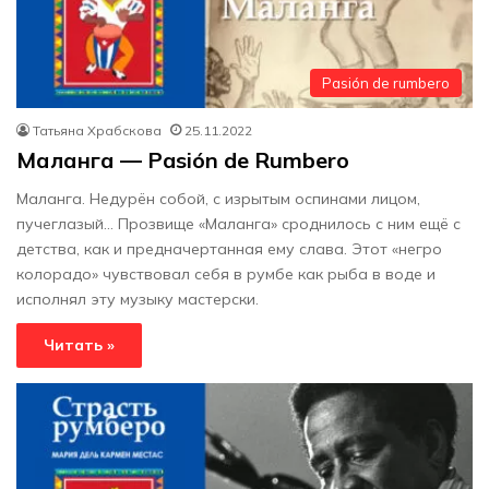
Pasión de rumbero
Татьяна Храбскова
25.11.2022
Маланга — Pasión de Rumbero
Маланга. Недурён собой, с изрытым оспинами лицом,
пучеглазый… Прозвище «Маланга» сроднилось с ним ещё с
детства, как и предначертанная ему слава. Этот «негро
колорадо» чувствовал себя в румбе как рыба в воде и
исполнял эту музыку мастерски.
Читать »