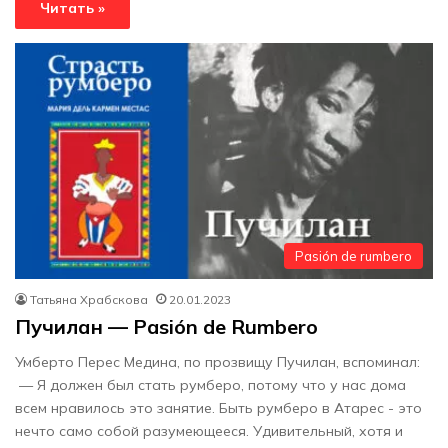
Читать »
Pasión de rumbero
Татьяна Храбскова
20.01.2023
Пучилан — Pasión de Rumbero
Умберто Перес Медина, по прозвищу Пучилан, вспоминал:
— Я должен был стать румберо, потому что у нас дома
всем нравилось это занятие. Быть румберо в Атарес - это
нечто само собой разумеющееся. Удивительный, хотя и