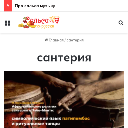
Про сальса музыку
Меню
По
Главная
/
сантерия
сантерия