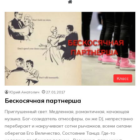
W
eb
sit
e
Класс
Юрий Анатолич
27.01.2017
Бескосячная партнерша
Приглушенный свет. Медленная, романтичная, качающая
музыка. Бог-созидатель атмосферы, он же DJ, непрестанно
перебирает и накручивает сотни рычажков, всеми силами
оберегая Его Величество, Состояние Танца. Где-то