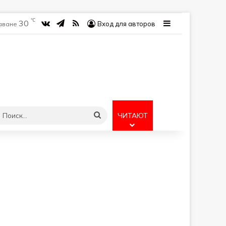
℃
30
vk.com
Telegram
RSS
Sidebar
Вход для авторов
Гаване
учайная статья
Поиск...
ЧИТАЮТ