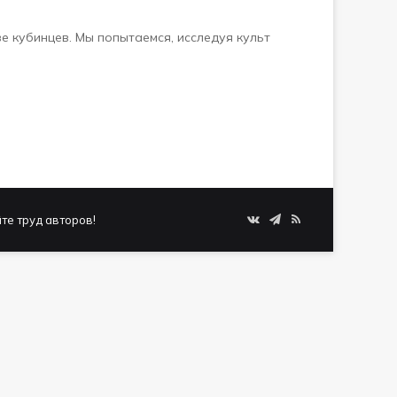
е кубинцев. Мы попытаемся, исследуя культ
те труд авторов!
vk.com
Telegram
RSS