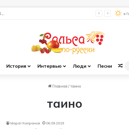
соло
в 
История
Интервью
Люди
Песни
Сл
Главная
/
таино
таино
Марат Капранов
06.09.2019