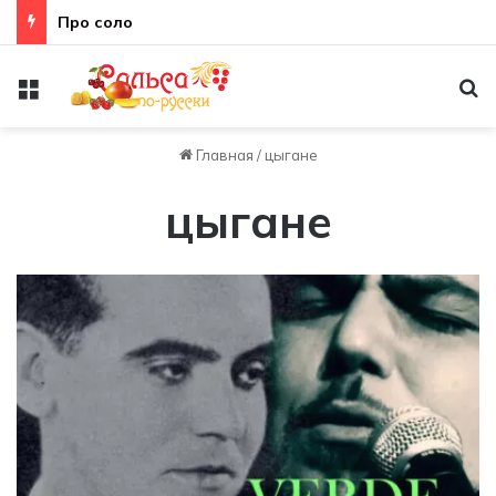
Про соло
Меню
По
Главная
/
цыгане
цыгане