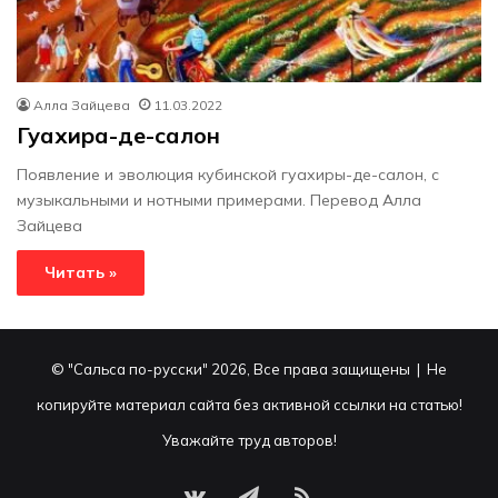
Алла Зайцева
11.03.2022
Гуахира-де-салон
Появление и эволюция кубинской гуахиры-де-салон, с
музыкальными и нотными примерами. Перевод Алла
Зайцева
Читать »
© "Сальса по-русски" 2026, Все права защищены | Не
копируйте материал сайта без активной ссылки на статью!
Уважайте труд авторов!
vk.com
Telegram
RSS