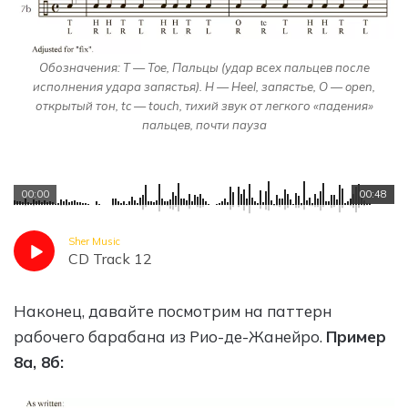
Обозначения: T — Toe, Пальцы (удар всех пальцев после
исполнения удара запястья). H — Heel, запястье, O — open,
открытый тон, tc — touch, тихий звук от легкого «падения»
пальцев, почти пауза
00:00
00:48
Sher Music
CD Track 12
Наконец, давайте посмотрим на паттерн
рабочего барабана из Рио-де-Жанейро.
Пример
8а, 8б: