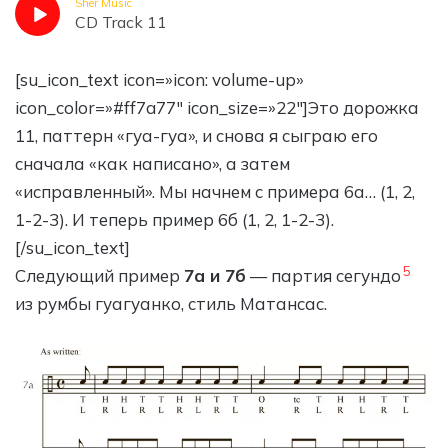
Sher Music
CD Track 11
[su_icon_text icon=»icon: volume-up»
icon_color=»#ff7a77″ icon_size=»22″]Это дорожка
11, паттерн «гуа-гуа», и снова я сыграю его
сначала «как написано», а затем
«исправленный». Мы начнем с примера 6а… (1, 2,
1-2-3). И теперь пример 6б (1, 2, 1-2-3).
[/su_icon_text]
5
Следующий пример
7а и 7б
— партия сегундо
из румбы гуагуанко, стиль Матансас.