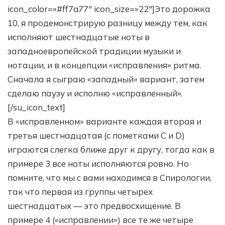
icon_color=»#ff7a77″ icon_size=»22″]Это дорожка
10, я продемонстрирую разницу между тем, как
исполняют шестнадцатые ноты в
западноевропейской традиции музыки и
нотации, и в концепции «исправления» ритма.
Сначала я сыграю «западный» вариант, затем
сделаю паузу и исполню «исправленный».
[/su_icon_text]
В «исправленном» варианте каждая вторая и
третья шестнадцатая (с пометками C и D)
играются слегка ближе друг к другу, тогда как в
примере 3 все ноты исполняются ровно. Но
помните, что мы с вами находимся в Спирологии,
так что первая из группы четырех
шестнадцатых — это предвосхищение. В
примере 4 («исправлении») все те же четыре