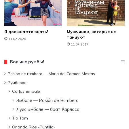
Я должна это знать!
Мужчинам, которые не
танцуют
11.02.2020
11.07.2017
Больше румбы!
Pasión de rumbero — Maria del Carmen Mestas
Румберос
Carlos Embale
Эмбале — Pasión de Rumbero
Луис Эмбале — брат Карлоса
Tio Tom
Orlando Ríos «Puntilla»