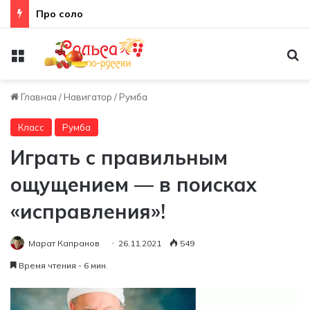
Неправильная техника
Меню
По
Главная
/
Навигатор
/
Румба
Класс
Румба
Играть с правильным
ощущением — в поисках
«исправления»!
Марат Капранов
26.11.2021
549
Время чтения - 6 мин.