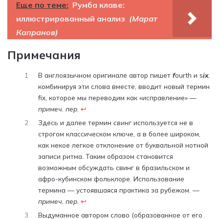
Еще по теме:
Румба клаве:
иллюстрированный анализ
(Марат
Капранов)
Примечания
1
В англоязычном оригинале автор пишет
f
ourth и s
ix
,
комбинируя эти слова вместе, вводит новый термин
fix, которое мы переводим как «исправление» —
примеч. пер.
↩︎
2
Здесь и далее термин
свинг
используется не в
строгом классическом ключе, а в более широком,
как некое легкое отклонение от буквальной нотной
записи ритма. Таким образом становится
возможным обсуждать свинг в бразильском и
афро-кубинском фольклоре. Использование
термина — устоявшаяся практика за рубежом.
—
примеч. пер.
↩︎
3
Выдуманное автором слово (образованное от его