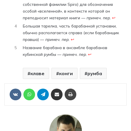
собственной фамилии Spiro) для обозначения
особой «вселенной», в контексте которой он
преподносит материал книги
— примеч. пер.
↩︎
4
Большая тарелка, часть барабанной установки,
обычно располагается справа (если барабанщик
правша)
— примеч. пер.
↩︎
5
Название барабана в ансамбле барабанов
кубинской румбы
— примеч. пер.
↩︎
клаве
конги
румба
Отправить ссылку на статью по почте
Печать
VKontakte
WhatsApp
Telegram