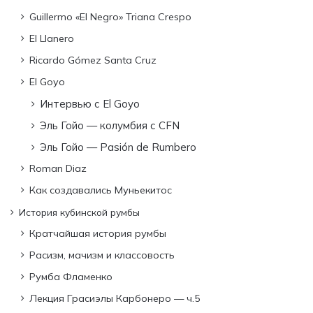
Guillermo «El Negro» Triana Crespo
El Llanero
Ricardo Gómez Santa Cruz
El Goyo
Интервью с El Goyo
Эль Гойо — колумбия с CFN
Эль Гойо — Pasión de Rumbero
Roman Diaz
Как создавались Муньекитос
История кубинской румбы
Кратчайшая история румбы
Расизм, мачизм и классовость
Румба Фламенко
Лекция Грасиэлы Карбонеро — ч.5