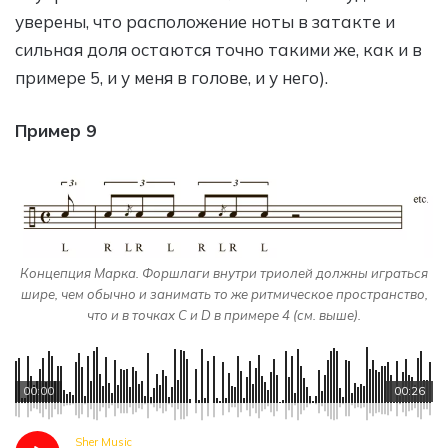
уверены, что расположение ноты в затакте и
сильная доля остаются точно такими же, как и в
примере 5, и у меня в голове, и у него).
Пример 9
Концепция Марка. Форшлаги внутри триолей должны играться
шире, чем обычно и занимать то же ритмическое пространство,
что и в точках C и D в примере 4 (см. выше).
00:00
00:26
Sher Music