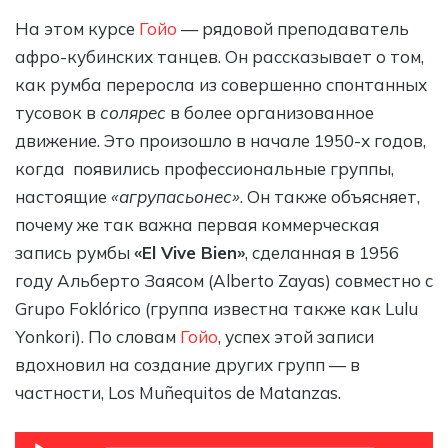
На этом курсе
Гойо
— рядовой преподаватель
афро-кубинских танцев. Он рассказывает о том,
как румба переросла из совершенно спонтанных
тусовок в
солярес
в более организованное
движение. Это произошло в начале 1950-х годов,
когда появились профессиональные группы,
настоящие
«агрупасьонес»
. Он также объясняет,
почему же так важна первая коммерческая
запись румбы
«El Vive Bien»
, сделанная в 1956
году Альберто Заясом (Alberto Zayas) совместно с
Grupo Foklórico (группа известна также как Lulu
Yonkori). По словам
Гойо
, успех этой записи
вдохновил на создание других групп — в
частности, Los Muñequitos de Matanzas.
Аудиоплеер