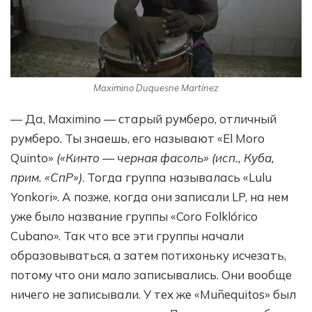
Maximino Duquesne Martínez
— Да, Maximino — старый румберо, отличный
румберо. Ты знаешь, его называют «El Moro
Quinto»
(«Кинто — черная фасоль» (исп., Куба,
прим. «СпР»)
. Тогда группа называлась «Lulu
Yonkori». А позже, когда они записали LP, на нем
уже было название группы «Coro Folklórico
Cubano». Так что все эти группы начали
образовываться, а затем потихоньку исчезать,
потому что они мало записывались. Они вообще
ничего не записывали. У тех же «Muñequitos» был