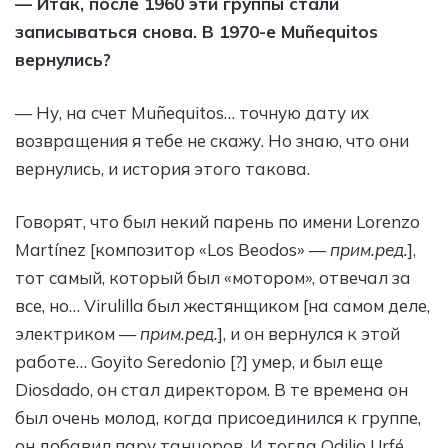
— Итак, после 1960 эти группы стали
записываться снова. В 1970-е Muñequitos
вернулись?
— Ну, на счет Muñequitos… точную дату их
возвращения я тебе не скажу. Но знаю, что они
вернулись, и история этого такова.
Говорят, что был некий парень по имени Lorenzo
Martínez [композитор «Los Beodos» —
прим.ред.
],
тот самый, который был «мотором», отвечал за
все, но… Virulilla был жестянщиком [на самом деле,
электриком —
прим.ред.
], и он вернулся к этой
работе… Goyito Seredonio [?] умер, и был еще
Diosdado, он стал директором. В те времена он
был очень молод, когда присоединился к группе,
он добавил пару танцоров. И тогда Odilio Urfé