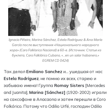
Ignacio Piñeiro, Marina Sánchez, Estela Rodríguez & Ana María
García после выступления «Национального народного
хора» (Coro Folklorico Nacional) в 60-е. (Источник: Статья из
буклета, Coro Folklórico Cubano, «…en un solar habanero,»
EGREM CD 0424)
Так делал
Emiliano Sanchez
и… ушедшая от нас
Estela Rodríguez
, не помню их всех, старею и
забываю имена! Группа
Romay Sisters
[Mercedes
and Juanita],
Marina [Sánchez]
(1920-2002) играли
на саксофоне в Anacaona и затем перешли в Coro
Folkórico. Потому что Odilio Urfé, господин Odilio