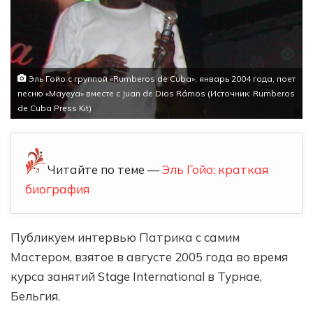
Эль Гойо с группой «Rumberos de Cuba», январь 2004 года, поет
песню «Mayeya» вместе с Juan de Dios Rámos (Источник: Rumberos
de Cuba Press Kit)
Читайте по теме —
Эль Гойо: краткая
биография
Публикуем интервью Патрика с самим
Мастером, взятое в августе 2005 года во время
курса занятий Stage International в Турнае,
Бельгия.