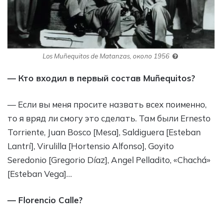
Los Muñequitos de Matanzas, около 1956
— Кто входил в первый состав Muñequitos?
— Если вы меня просите назвать всех поименно,
то я вряд ли смогу это сделать. Там были Ernesto
Torriente, Juan Bosco [Mesa], Saldiguera [Esteban
Lantrí], Virulilla [Hortensio Alfonso], Goyito
Seredonio [Gregorio Díaz], Angel Pelladito, «Chachá»
[Esteban Vega]…
— Florencio Calle?