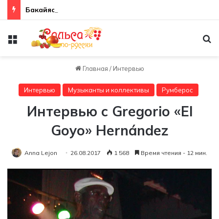
Бакайяо и кубинская лунная походка
Меню
По
Главная
/
Интервью
Интервью
Музыканты и коллективы
Румберос
Интервью с Gregorio «El
Goyo» Hernández
Anna Lejon
26.08.2017
1 568
Время чтения - 12 мин.