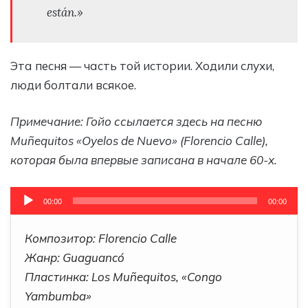
están.»
Эта песня — часть той истории. Ходили слухи,
люди болтали всякое.
Примечание: Гойо ссылается здесь на песню
Muñequito
s
«Oyelos de Nuevo» (Florencio Calle),
которая была впервые записана в начале 60-х.
Аудиоплеер
00:00
00:00
Композитор: Florencio Calle
Жанр: Guaguancó
Пластинка: Los Muñequitos, «Congo
Yambumba»