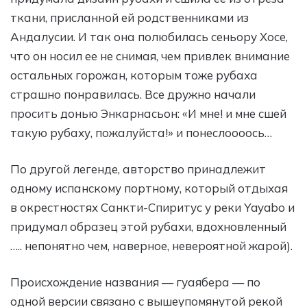
ткани, присланной ей родственниками из
Андалусии. И так она полюбилась сеньору Хосе,
что он носил ее не снимая, чем привлек внимание
остальных горожан, которым тоже рубаха
страшно понравилась. Все дружно начали
просить донью Энкарнасьон: «И мне! и мне сшей
такую рубаху, пожалуйста!» и понеслоооось…
По другой легенде, авторство принадлежит
одному испанскому портному, который отдыхая
в окрестностях Санкти-Спиритус у реки Yayabo и
придумал образец этой рубахи, вдохновленный
….. непонятно чем, наверное, невероятной жарой).
Происхождение названия — гуаябера — по
одной версии связано с вышеупомянутой рекой