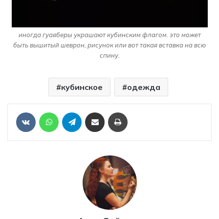
иногда гуаяберы украшают кубинским флагом. это может
быть вышитый шеврон, рисунок или вот такая вставка на всю
спину.
кубинское
одежда
Отправить ссылку на статью по почте
Печать
VKontakte
WhatsApp
Telegram