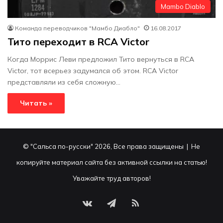
Mambo Diablo
Команда переводчиков "Мамбо Диабло"
16.08.2017
Тито переходит в RCA Victor
Когда Моррис Леви предложил Тито вернуться в RCA
Victor, тот всерьез задумался об этом. RCA Victor
представляли из себя сложную…
Читать »
© "Сальса по-русски" 2026, Все права защищены | Не
копируйте материал сайта без активной ссылки на статью!
Уважайте труд авторов!
vk.com
Telegram
RSS