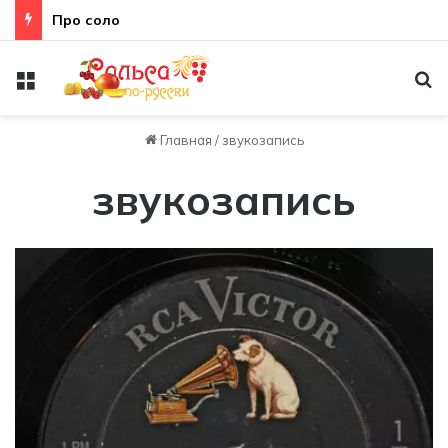
Про соло
Меню
По
Главная
/
звукозапись
звукозапись