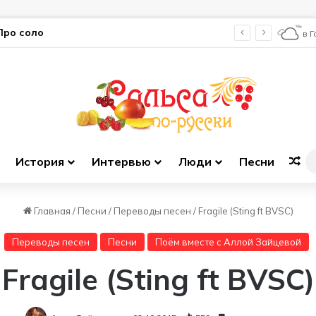
Про соло
в 
История
Интервью
Люди
Песни
Сл
Главная
/
Песни
/
Переводы песен
/
Fragile (Sting ft BVSC)
Переводы песен
Песни
Поём вместе с Аллой Зайцевой
Fragile (Sting ft BVSC)