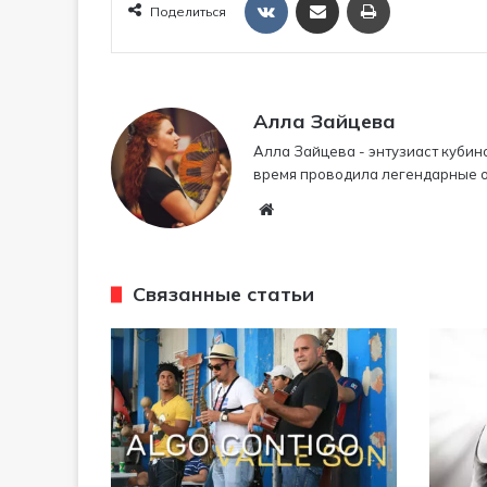
Поделиться
VKontakte
Алла Зайцева
Алла Зайцева - энтузиаст кубин
время проводила легендарные op
W
eb
sit
e
Связанные статьи