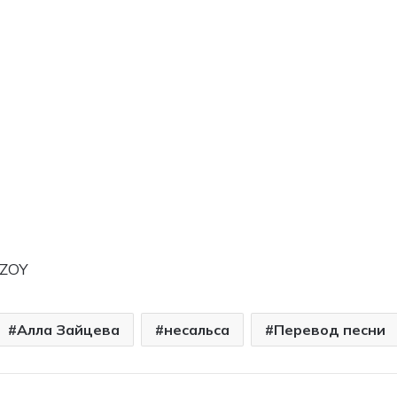
6ZOY
Алла Зайцева
несальса
Перевод песни