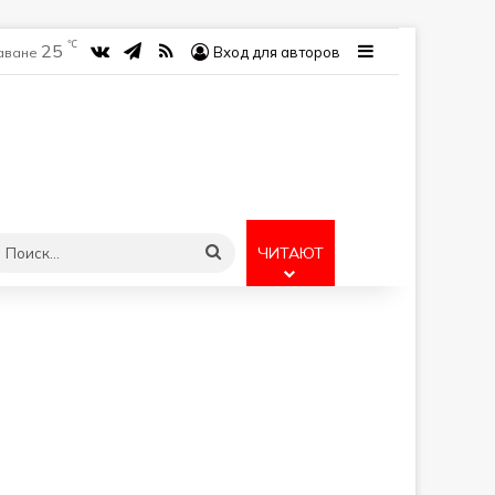
℃
25
vk.com
Telegram
RSS
Sidebar
Вход для авторов
Гаване
учайная статья
Поиск...
ЧИТАЮТ