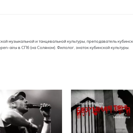
ской музыкальной и танцевальной культуры, преподаватель кубинско
en-airы в СПб (на Соляном). Филолог, знаток кубинской культуры.