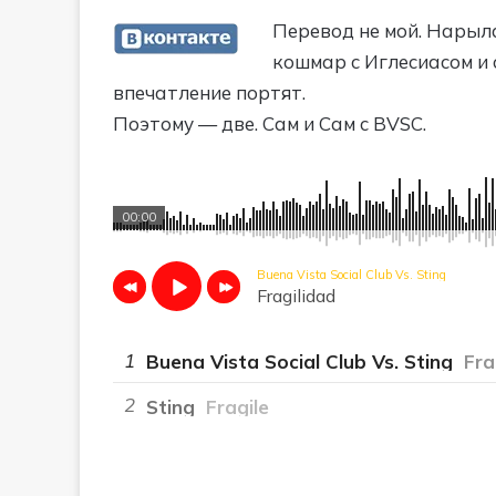
Перевод не мой. Нарыла
кошмар с Иглесиасом и с
впечатление портят.
Поэтому — две. Сам и Сам с BVSC.
00:00
Buena Vista Social Club Vs. Sting
Fragilidad
1
Buena Vista Social Club Vs. Sting
Fra
2
Sting
Fragile