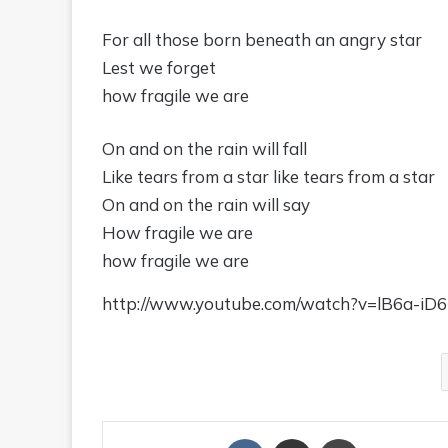
For all those born beneath an angry star
Lest we forget
how fragile we are
On and on the rain will fall
Like tears from a star like tears from a star
On and on the rain will say
How fragile we are
how fragile we are
http://www.youtube.com/watch?v=lB6a-iD
Отправить ссылку на статью по почте
Печать