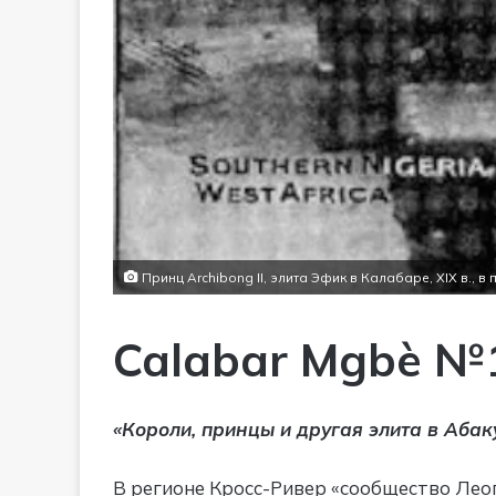
Принц Archibong II, элита Эфик в Калабаре, XIX в., в
Calabar Mgbè №
«Короли, принцы и другая элита в Абак
В регионе Кросс-Ривер «сообщество Лео