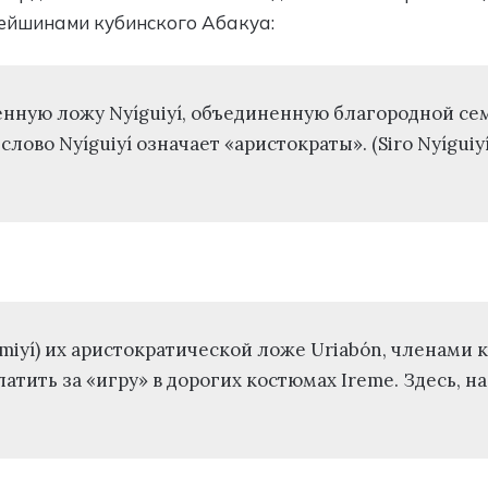
ейшинами кубинского Абакуа:
енную ложу Nyíguiyí, объединенную благородной се
слово Nyíguiyí означает «аристократы». (Siro Nyíguiy
miyí) их аристократической ложе Uriabón, членами 
ить за «игру» в дорогих костюмах Ireme. Здесь, на