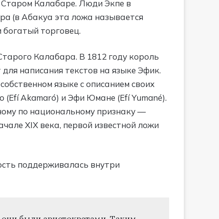
 в Старом Калабаре. Люди Экпе в
akpa (в Абакуа эта ложа называется
и богатый торговец.
Старого Калабара. В 1812 году король
 для написания текстов на языке Эфик.
собственном языке с описанием своих
(Efí Akamaró) и Эфи Юмане (Efí Yumané).
ному по национальному признаку —
ачале XIX века, первой известной ложи
ность поддерживалась внутри
е они были аристократами. Таким