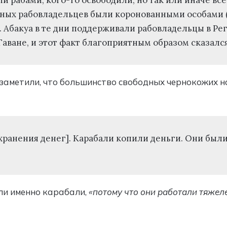
ных рабовладельцев были коронованными особами (si
 Абакуа в те дни поддерживали рабовладельцы в Регл
Гаване, и этот факт благоприятным образом сказался
заметили, что большинство свободных чернокожих на
я хранения денег]. Карабали копили деньги. Они б
ли именно карабали,
«потому что они работали тяжеле