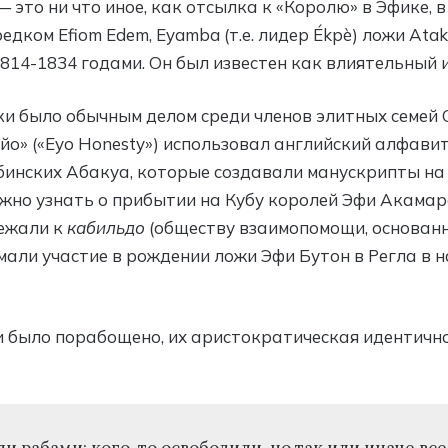
— это ни что иное, как отсылка к «Королю» в Эфике,
едком Efiom Edem, Eyamba (т.е. лидер Ékpè) ложи At
1814-1834 годами. Он был известен как влиятельный 
ки было обычным делом среди членов элитных семей 
о» («Eyo Honesty») использовал английский алфавит
бинских Абакуа, которые создавали манускрипты на 
жно узнать о прибытии на Кубу королей Эфи Акамаро 
ежали к
кабильдо
(обществу взаимопомощи, основан
али участие в рождении ложи Эфи Бутон в Регла в н
ли было порабощено, их аристократическая идентич
и рабами; кого-то освободили, но так или иначе вс