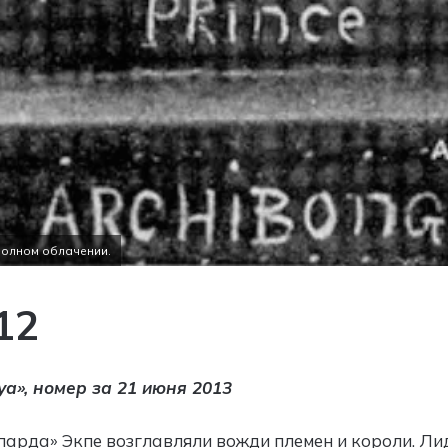
 полном облачении.
12
уа», номер за 21 июня 2013
парда» Экпе возглавляли вожди племен и короли. Л