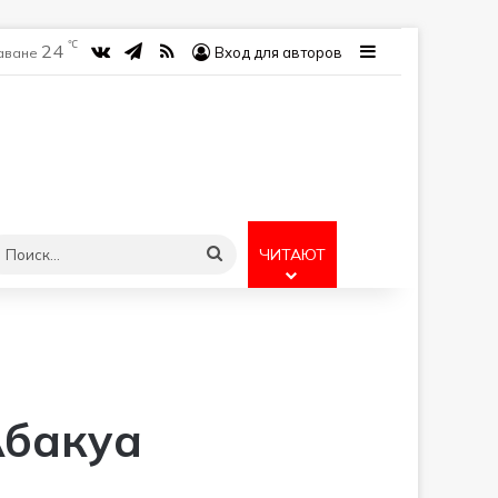
℃
24
vk.com
Telegram
RSS
Sidebar
Вход для авторов
Гаване
учайная статья
Поиск...
ЧИТАЮТ
Абакуа