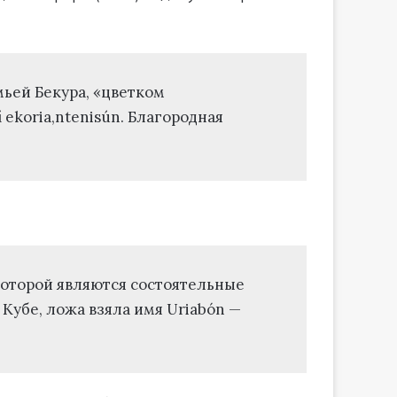
мьей Бекура, «цветком
í ekoria,ntenisún. Благородная
которой являются состоятельные
 Кубе, ложа взяла имя Uriabón —