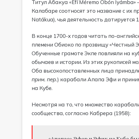
Титул Абакуа «Efí Méremo Obón Iyámba» 
Калабаре соотносят это название с их пр
Natákua), чья деятельность датируется 
В конце 1700-х годов читать по-английс
племени Обиоко по прозвищу «Честный Эй
Обученные грамоте Экпе повлияли на ку
обычаев и истории. Из этих рукописей мо
Оба высокопоставленных лица принадл
прим. пер.
) карабали Апапа Эфи и приним
на Кубе.
Несмотря на то, что множество караба
сообщества, согласно Кабрера (1958):
«Апапас» Эфор и Эфик на Кубе был