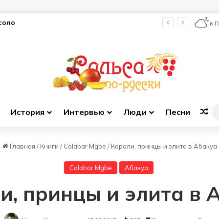
соло
в 
История
Интервью
Люди
Песни
Сл
Главная
/
Книги
/
Calabar Mgbe
/
Короли, принцы и элита в Абакуа
Calabar Mgbe
Абакуа
и, принцы и элита в 