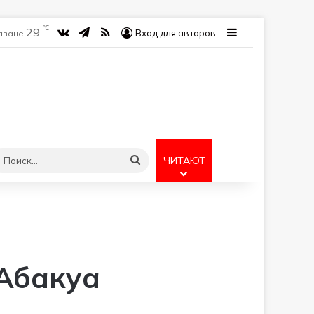
℃
29
vk.com
Telegram
RSS
Sidebar
Вход для авторов
Гаване
учайная статья
Поиск...
ЧИТАЮТ
 Абакуа