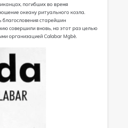
риканцах, погибших во время
ношение океану ритуального козла.
ть благословения старейшин
нию совершили вновь, на этот раз целью
ми организацией Calabar Mgbè.