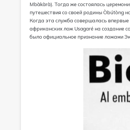
Mbàkàrà). Тогда же состоялась церемон
путешествия со своей родины Òbútòng н
Когда эта служба совершалась впервые 
африканских лож Usagaré на создание со
было официальное признание ложами Экп