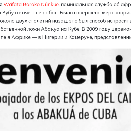
ия
Wáfata Baroko Núnkue
, поминальная служба об аф
а Кубу в качестве рабов. Было совершено жертвопри
около двух столетий назад, это был способ испроси
бственной ложи Абакуа на Кубе. В 2009 году церемо
е в Африке — в Нигерии и Камеруне, представленны