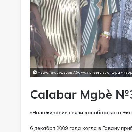
Несколько лидеров Абакуа приветствуют д-ра Айвор
Calabar Mgbè №
«Налаживание связи калабарского Экпе
6 декабря 2009 года когда в Гавану приб