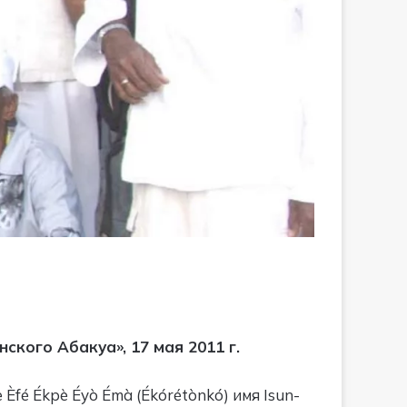
кого Абакуа», 17 мая 2011 г.
fé Ékpè Éyò Émà (Ékórétònkó) имя Isun-