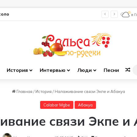
соло
в 
История
Интервью
Люди
Песни
Сл
Главная
/
История
/
Налаживание связи Экпе и Абакуа
Calabar Mgbe
Абакуа
вание связи Экпе и