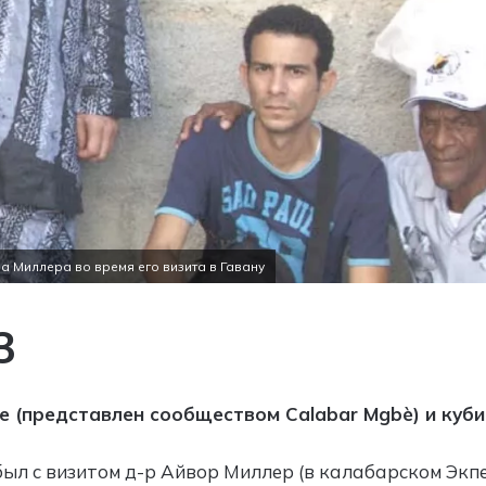
а Миллера во время его визита в Гавану
3
 (представлен сообществом Calabar Mgbè) и кубинс
ыл с визитом д-р Айвор Миллер (в калабарском Экпе È