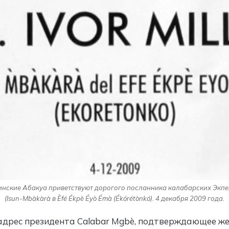
инские Абакуа приветствуют дорогого посланника калабарских Экпе
(Isun-Mbàkàrà в Èfé Ékpè Éyò Émà (Ékórétònkó). 4 декабря 2009 года.
 адрес президента Calabar Mgbè, подтверждающее ж