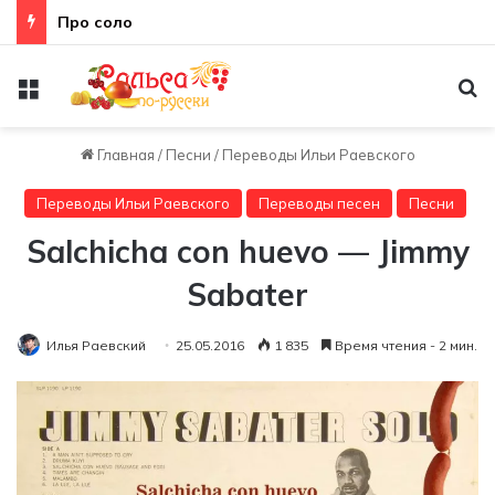
Про соло
Меню
По
Главная
/
Песни
/
Переводы Ильи Раевского
Переводы Ильи Раевского
Переводы песен
Песни
Salchicha con huevo — Jimmy
Sabater
Илья Раевский
25.05.2016
1 835
Время чтения - 2 мин.