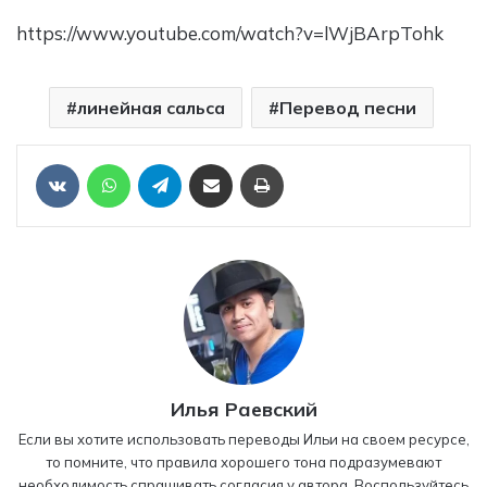
https://www.youtube.com/watch?v=lWjBArpTohk
линейная сальса
Перевод песни
Отправить ссылку на статью по почте
Печать
VKontakte
WhatsApp
Telegram
Илья Раевский
Если вы хотите использовать переводы Ильи на своем ресурсе,
то помните, что правила хорошего тона подразумевают
необходимость спрашивать согласия у автора. Воспользуйтесь