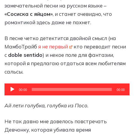
замечательной песни на русском языке –
«Сосиска с яйцом»
, и станет очевидно, что
романтикой здесь даже не пахнет.
В песне четко детектится двойной смысл (на
МамбоТрайб
я не первый
кто переводит песни
с
doble sentido
) и некое поле для фантазии,
которой я предлагаю отдаться всем любителям
сальсы.
Аудиоплеер
00:00
00:00
Ай лети голубка, голубка из Посо.
Не так давно мне довелось повстречать
Девчонку, которая убивала время