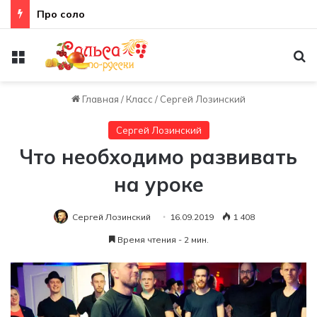
Про соло
Меню
По
Главная
/
Класс
/
Сергей Лозинский
Сергей Лозинский
Что необходимо развивать
на уроке
Сергей Лозинский
16.09.2019
1 408
Время чтения - 2 мин.